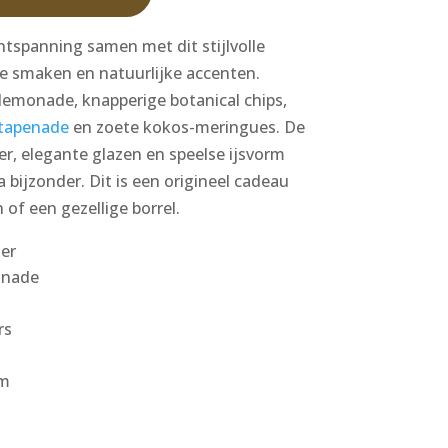
ntspanning samen met dit stijlvolle
e smaken en natuurlijke accenten.
lemonade, knapperige botanical chips,
tapenade
en zoete kokos-meringues. De
r, elegante glazen en speelse ijsvorm
 bijzonder. Dit is een origineel cadeau
of een gezellige borrel.
er
onade
rs
rm