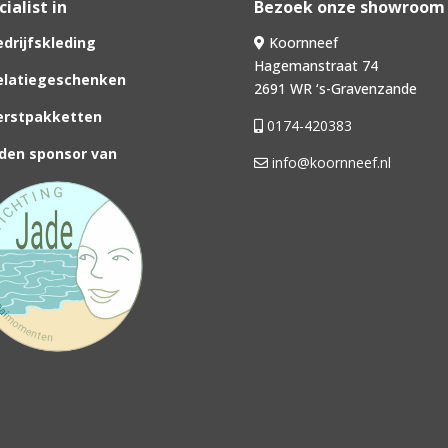
ialist in
Bezoek onze showroom
drijfskleding
Koornneef
Hagemanstraat 74
latiegeschenken
2691 WR ‘s-Gravenzande
rstpakketten
0174-420383
den sponsor van
info@koornneef.nl