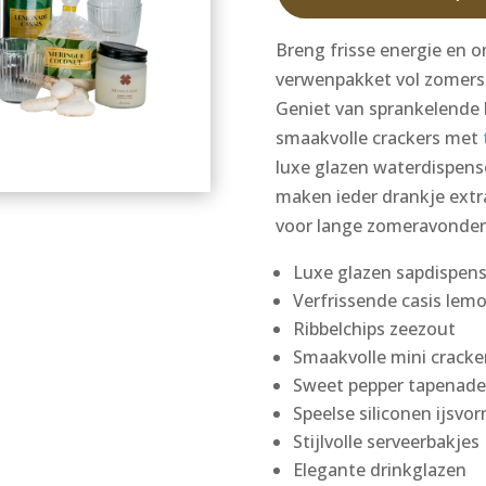
Breng frisse energie en o
verwenpakket vol zomers
Geniet van sprankelende 
smaakvolle crackers met
luxe glazen waterdispense
maken ieder drankje extra
voor lange zomeravonden 
Luxe glazen sapdispens
Verfrissende casis lem
Ribbelchips zeezout
Smaakvolle mini cracke
Sweet pepper tapenade
Speelse siliconen ijsvo
Stijlvolle serveerbakjes
Elegante drinkglazen