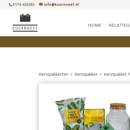
0174-420383
info@koornneef.nl
HOME
RELATIE
Kerstpakketten
Kerstpakket
Kerstpakket
9
9