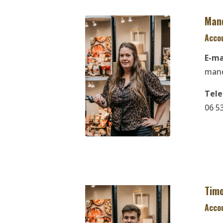
Man
Acco
E-ma
mand
Tel
06 5
Timo
Acco