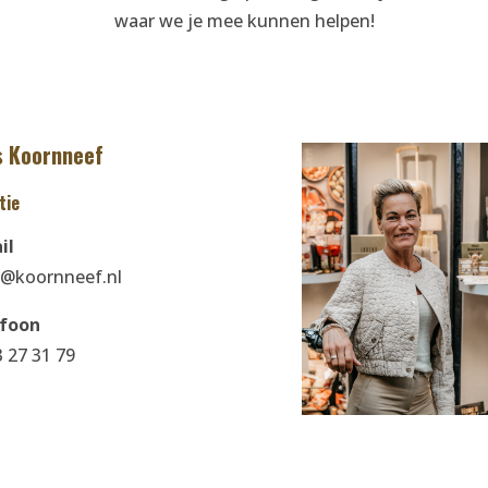
waar we je mee kunnen helpen!
s Koornneef
tie
il
@koornneef.nl
efoon
3 27 31 79