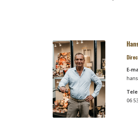
Han
Direc
E-ma
hans
Tel
06 5