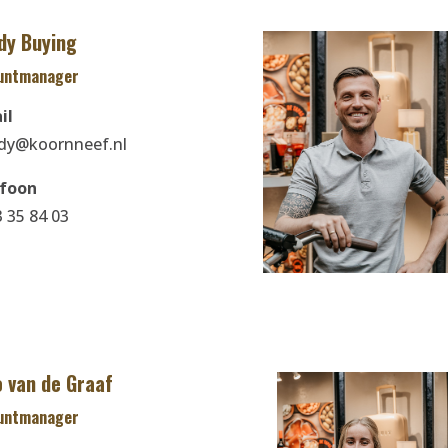
dy Buying
untmanager
il
y@koornneef.nl
efoon
3 35 84 03
 van de Graaf
untmanager