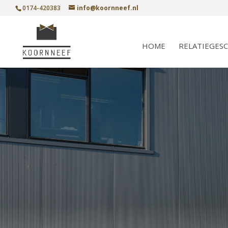
0174-420383
info@koornneef.nl
HOME
RELATIEGES