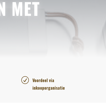
N MET
R
Voordeel via
inkooporganisatie