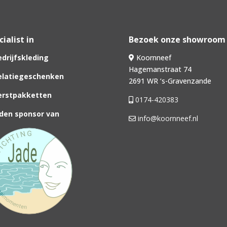
ialist in
Bezoek onze showroom
drijfskleding
Koornneef
Hagemanstraat 74
latiegeschenken
2691 WR ‘s-Gravenzande
rstpakketten
0174-420383
den sponsor van
info@koornneef.nl