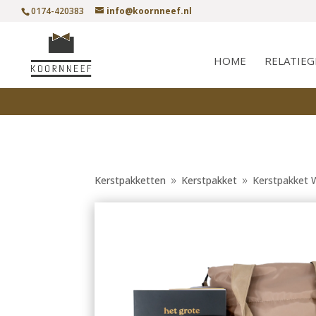
0174-420383
info@koornneef.nl
HOME
RELATIE
Kerstpakketten
Kerstpakket
Kerstpakket 
9
9