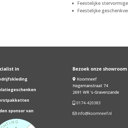
Feestelijke stervormig
Feestelijke geschenkve
ialist in
Bezoek onze showroom
drijfskleding
Koornneef
Hagemanstraat 74
latiegeschenken
2691 WR ‘s-Gravenzande
rstpakketten
0174-420383
den sponsor van
info@koornneef.nl