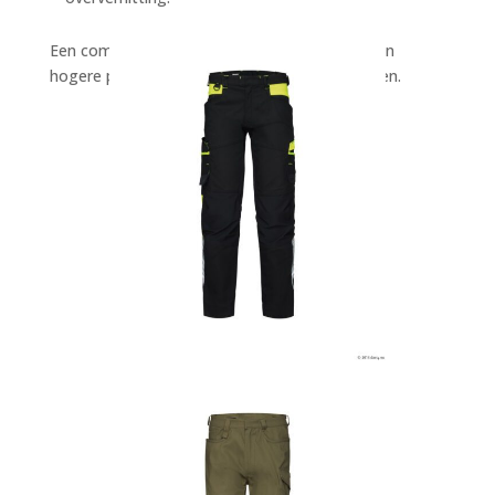
Een comfortabele werkbroek draagt bij aan een
hogere productiviteit en minder fysieke klachten.